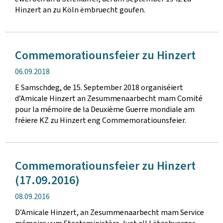
Hinzert an zu Köln ëmbruecht goufen.
Commemoratiounsfeier zu Hinzert
Verëffentlechungsdatum
06.09.2018
E Samschdeg, de 15. September 2018 organiséiert
d’Amicale Hinzert an Zesummenaarbecht mam Comité
pour la mémoire de la Deuxième Guerre mondiale am
fréiere KZ zu Hinzert eng Commemoratiounsfeier.
Commemoratiounsfeier zu Hinzert
(17.09.2016)
Verëffentlechungsdatum
08.09.2016
D’Amicale Hinzert, an Zesummenaarbecht mam Service