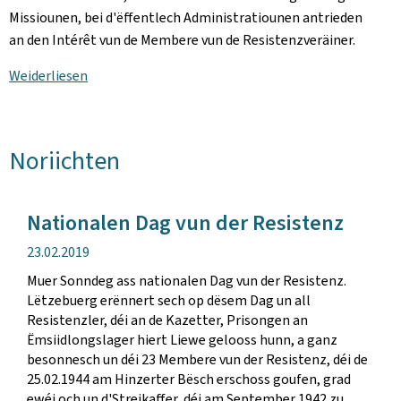
Missiounen, bei d'ëffentlech Administratiounen antrieden
an den Intérêt vun de Membere vun de Resistenzveräiner.
Weiderliesen
Noriichten
Nationalen Dag vun der Resistenz
Verëffentlechungsdatum
23.02.2019
Muer Sonndeg ass nationalen Dag vun der Resistenz.
Lëtzebuerg erënnert sech op dësem Dag un all
Resistenzler, déi an de Kazetter, Prisongen an
Ëmsiidlongslager hiert Liewe gelooss hunn, a ganz
besonnesch un déi 23 Membere vun der Resistenz, déi de
25.02.1944 am Hinzerter Bësch erschoss goufen, grad
ewéi och un d'Streikaffer, déi am September 1942 zu