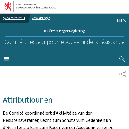
Bei den Haaptmenü goen
Bei den Inhalt goen
LË
gouvernement.lu
Verwaltungen
LB
D’Lëtzebuerger Regierung
Comité directeur pour le souvenir de la résistance
SHOW H
MENÜ
HAAPT-
SH
Attributiounen
De Comité koordinnéiert d'Aktivitéite vun den
Resistenzveräiner, uecht zum Schutz vum Gedenken un
d'Resistenz a kann, am Kader vun der Ausübung vu senge