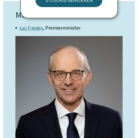
D'COOKIË GERÉIEREN
Minister
Luc Frieden
, Premierminister